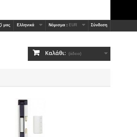
ί μας
Ελληνικά
Nόμισμα :
EUR
Σύνδεση
Καλάθι:
(άδειο)