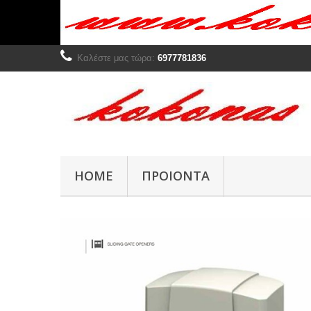
Καλέστε μας τώρα:
6977781836
HOME
ΠΡΟΙΌΝΤΑ