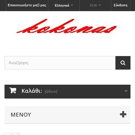
Επικοινωνήστε μαζί μας
Σύνδεση
Ελληνικά
EUR
Καλάθι:
(άδειο)
ΜΕΝΟΎ