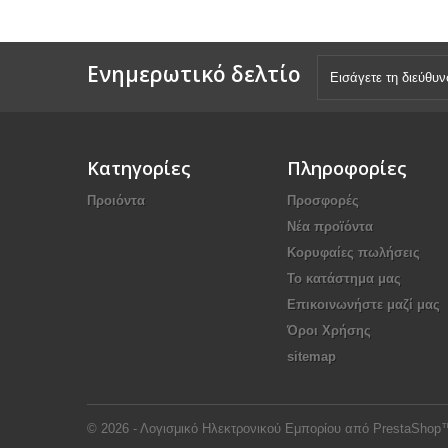
Ενημερωτικό δελτίο
Κατηγορίες
Πληροφορίες
Προιόντα
Προσφορές
Νέα προϊόντα
Κορυφαίες πωλήσεις
Το κατάστημα μας
Επικοινωνήστε μαζί μας
Όροι Χρήσης
sitemap
© 2026 - Λογισμικό Ηλεκτρονικού Εμπορίου από PrestaShop