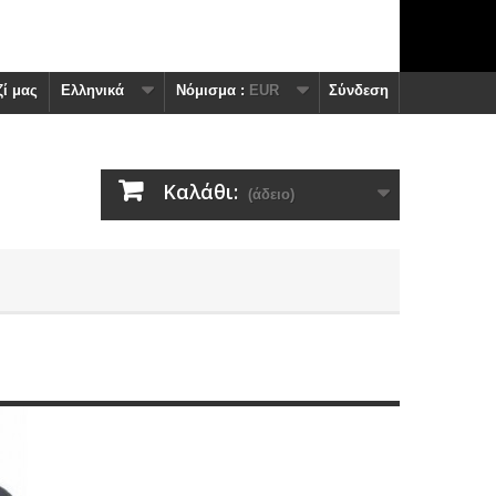
ί μας
Ελληνικά
Nόμισμα :
EUR
Σύνδεση
Καλάθι:
(άδειο)