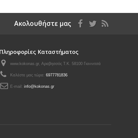
Aκολουθήστε μας
Πληροφορίες Καταστήματος
www.kokonas.gr, Αραβησσός Τ.Κ. 58100 Γιαννιτσά
Καλέστε μας τώρα:
6977781836
E-mail:
info@kokonas.gr