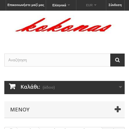
Επικοινωνήστε μαζί μας
Σύνδεση
Ελληνικά
EUR
Καλάθι:
(άδειο)
ΜΕΝΟΎ