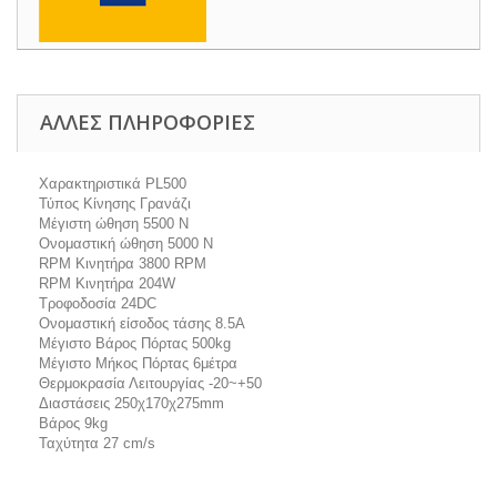
ΆΛΛΕΣ ΠΛΗΡΟΦΟΡΊΕΣ
Χαρακτηριστικά PL500
Τύπος Κίνησης Γρανάζι
Μέγιστη ώθηση 5500 N
Ονομαστική ώθηση 5000 N
RPM Κινητήρα 3800 RPM
RPM Κινητήρα 204W
Τροφοδοσία 24DC
Ονομαστική είσοδος τάσης 8.5A
Μέγιστο Βάρος Πόρτας 500kg
Μέγιστο Μήκος Πόρτας 6μέτρα
Θερμοκρασία Λειτουργίας -20~+50
Διαστάσεις 250χ170χ275mm
Βάρος 9kg
Ταχύτητα 27 cm/s