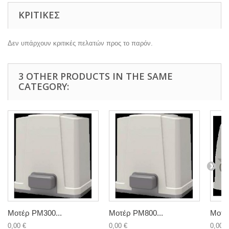
ΚΡΙΤΙΚΈΣ
Δεν υπάρχουν κριτικές πελατών προς το παρόν.
3 OTHER PRODUCTS IN THE SAME
CATEGORY:
Μοτέρ PΜ300...
Μοτέρ PΜ800...
Μοτέρ
0,00 €
0,00 €
0,00 €