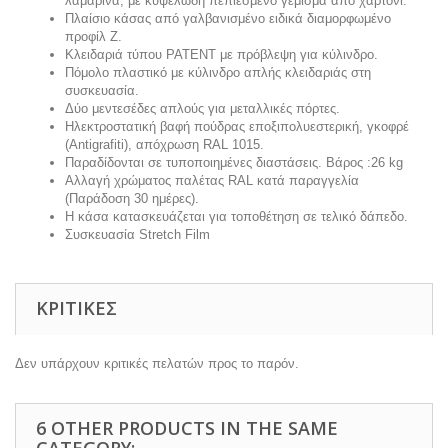
λαμαρίνα, με κυψελώδη πεπιεσμένο γέμισμα από χαρτόνι.
Πλαίσιο κάσας από γαλβανισμένο ειδικά διαμορφωμένο
προφίλ Ζ.
Κλειδαριά τύπου PATENT με πρόβλεψη για κύλινδρο.
Πόμολο πλαστικό με κύλινδρο απλής κλειδαριάς στη
συσκευασία.
Δύο μεντεσέδες απλούς για μεταλλικές πόρτες.
Ηλεκτροστατική βαφή πούδρας εποξιπολυεστερική, γκοφρέ
(Antigrafiti), απόχρωση RAL 1015.
Παραδίδονται σε τυποποιημένες διαστάσεις. Βάρος :26 kg
Αλλαγή χρώματος παλέτας RAL κατά παραγγελία
(Παράδοση 30 ημέρες).
Η κάσα κατασκευάζεται για τοποθέτηση σε τελικό δάπεδο.
Συσκευασία Stretch Film
ΚΡΙΤΙΚΈΣ
Δεν υπάρχουν κριτικές πελατών προς το παρόν.
6 OTHER PRODUCTS IN THE SAME