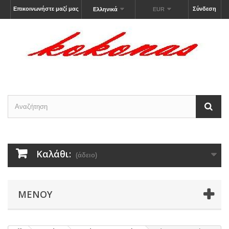
Επικοινωνήστε μαζί μας
Σύνδεση
Ελληνικά
EUR
Καλάθι:
(άδειο)
ΜΕΝΟΎ